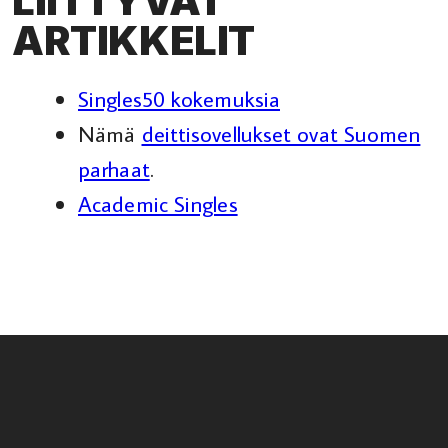
LIITTYVÄT
ARTIKKELIT
Singles50 kokemuksia
Nämä
deittisovellukset ovat Suomen
parhaat
.
Academic Singles