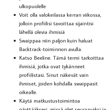
ulkopuolelle
Voit olla valokeilassa kerran viikossa,
jolloin profiilisi tavoittaa sijaintisi
lähellä olevia ihmisiä
Swaippaa niin paljon kuin haluat
Backtrack-toiminnon avulla.
Katso Beeline. Tämä termi tarkoittaa
ihmisiä, jotka ovat tykänneet
profiilistasi. Sinut näkevät vain
ihmiset, joiden kohdalla swaippasit
oikealle.
Käytä matkustustoimintoa
näyttääksesi, missä olet seuraavaksi ja