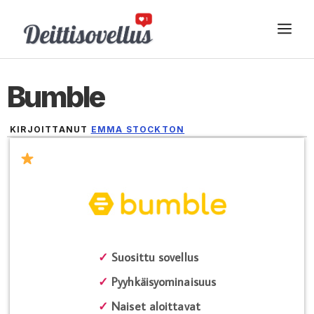
Siirry
VA
sisältöön
Bumble
KIRJOITTANUT
EMMA STOCKTON
22 HELMIKUUN, 2026
✓
Suosittu sovellus
✓
Pyyhkäisyominaisuus
✓
Naiset aloittavat