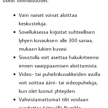
useat ominaisuudet.
Vain naiset voivat aloittaa
keskusteluja.
Sovelluksessa kirjoitat suhteellisen
lyhyen kuvauksen: alle 300 sanaa,
mukaan lukien kuvasi.
Sivustolla voit asettaa hakukriteerisi
ennen swaippaamisen aloittamista.
Video- tai puhelinkuvakkeiden avulla
voit soittaa ääni- tai videopuheluja,
kun olet luonut yhteyden.
Vahvistamattomat tilit voidaan
suodattaa kätevällä Bumble-