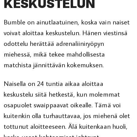
KESKUSTELUN
Bumble on ainutlaatuinen, koska vain naiset
voivat aloittaa keskustelun. Hänen viestinsä
odottelu herättää adrenaliiniryöpyn
miehessä, mikä tekee mahdollisesta
matchista jännittävän kokemuksen.
Naisella on 24 tuntia aikaa aloittaa
keskustelu siitä hetkestä, kun molemmat
osapuolet swaippaavat oikealle. Tämä voi
kuitenkin olla turhauttavaa, jos miehenä olet
tottunut aloitteeseen. Älä kuitenkaan huoli,
koska useat kohtaamiset johtavat