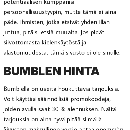
potentiaalisen kumppanisi
persoonallisuustyypin, mutta tämä ei aina
päde. Ihmisten, jotka etsivät yhden illan
juttua, pitäisi etsiä muualta. Jos pidät
siivottomasta kielenkäytöstä ja
alastomuudesta, tämä sivusto ei ole sinulle.
BUMBLEN HINTA
Bumblella on useita houkuttavia tarjouksia.
Voit käyttää säännöllisiä promokoodeja,
joiden avulla saat 30 % alennuksen. Näitä
tarjouksia on aina hyvä pitää silmällä.
Sivuston maksullinen versio antaa enemmän