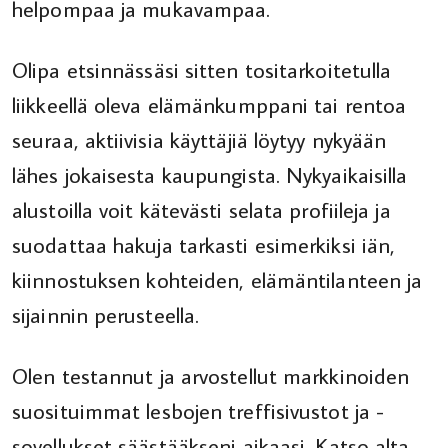
helpompaa ja mukavampaa.
Olipa etsinnässäsi sitten tositarkoitetulla
liikkeellä oleva elämänkumppani tai rentoa
seuraa, aktiivisia käyttäjiä löytyy nykyään
lähes jokaisesta kaupungista. Nykyaikaisilla
alustoilla voit kätevästi selata profiileja ja
suodattaa hakuja tarkasti esimerkiksi iän,
kiinnostuksen kohteiden, elämäntilanteen ja
sijainnin perusteella.
Olen testannut ja arvostellut markkinoiden
suosituimmat lesbojen treffisivustot ja -
sovellukset säästääkseni aikaasi. Katso alta