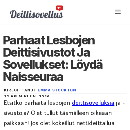
Siirry
VA
sisältöön
Parhaat Lesbojen
Deittisivustot Ja
Sovellukset: Löydä
Naisseuraa
KIRJOITTANUT
EMMA STOCKTON
22 HELMIKUUN, 2026
Etsitkö parhaita lesbojen
deittisovelluksia
ja -
sivustoja? Olet tullut täsmälleen oikeaan
paikkaan! Jos olet kokeillut nettideittailua