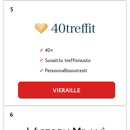
5
✓
40+
✓
Suosittu treffisivusto
✓
Persoonallisuustesti
VIERAILLE
6