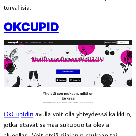
turvallisia.
OKCUPID
OkCupidin
avulla voit olla yhteydessä kaikkiin,
jotka etsivät samaa sukupuolta olevia
alueellasi. Voit etsiä sijainnin mukaan tai