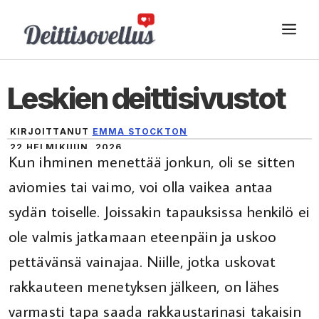
Siirry
VA
sisältöön
Leskien deittisivustot
KIRJOITTANUT
EMMA STOCKTON
22 HELMIKUUN, 2026
Kun ihminen menettää jonkun, oli se sitten
aviomies tai vaimo, voi olla vaikea antaa
sydän toiselle. Joissakin tapauksissa henkilö ei
ole valmis jatkamaan eteenpäin ja uskoo
pettävänsä vainajaa. Niille, jotka uskovat
rakkauteen menetyksen jälkeen, on lähes
varmasti tapa saada rakkaustarinasi takaisin