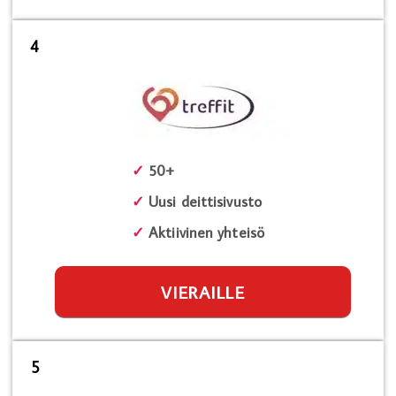
4
✓
50+
✓
Uusi deittisivusto
✓
Aktiivinen yhteisö
VIERAILLE
5