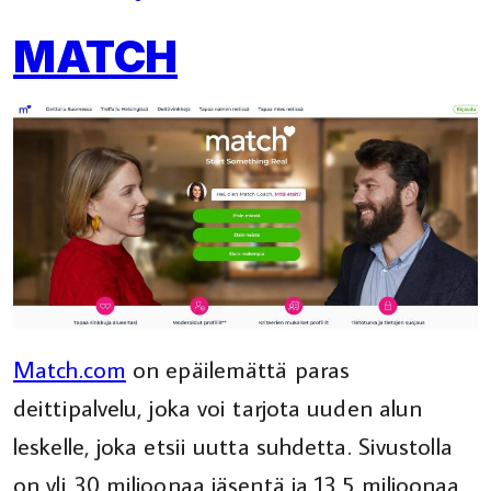
MATCH
Match.com
on epäilemättä paras
deittipalvelu, joka voi tarjota uuden alun
leskelle, joka etsii uutta suhdetta. Sivustolla
on yli 30 miljoonaa jäsentä ja 13,5 miljoonaa