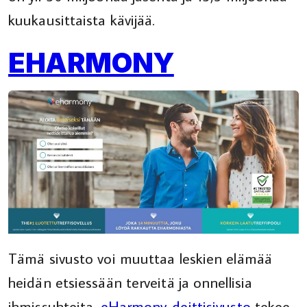
kuukausittaista kävijää.
EHARMONY
Tämä sivusto voi muuttaa leskien elämää
heidän etsiessään terveitä ja onnellisia
ihmissuhteita.
eHarmony-deittisivusto
tekee