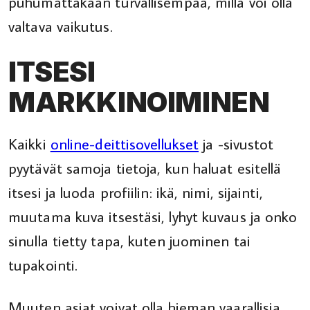
puhumattakaan turvallisempaa, millä voi olla
valtava vaikutus.
ITSESI
MARKKINOIMINEN
Kaikki
online-deittisovellukset
ja -sivustot
pyytävät samoja tietoja, kun haluat esitellä
itsesi ja luoda profiilin: ikä, nimi, sijainti,
muutama kuva itsestäsi, lyhyt kuvaus ja onko
sinulla tietty tapa, kuten juominen tai
tupakointi.
Muuten asiat voivat olla hieman vaarallisia.