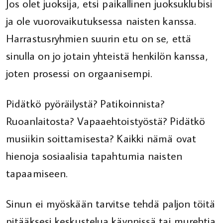
Jos olet juoksija, etsi paikallinen juoksuklubisi
ja ole vuorovaikutuksessa naisten kanssa.
Harrastusryhmien suurin etu on se, että
sinulla on jo jotain yhteistä henkilön kanssa,
joten prosessi on orgaanisempi.
Pidätkö pyöräilystä? Patikoinnista?
Ruoanlaitosta? Vapaaehtoistyöstä? Pidätkö
musiikin soittamisesta? Kaikki nämä ovat
hienoja sosiaalisia tapahtumia naisten
tapaamiseen.
Sinun ei myöskään tarvitse tehdä paljon töitä
pitääksesi keskustelua käynnissä tai murehtia