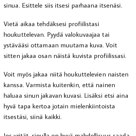
sinua. Esittele siis itsesi parhaana itsenäsi.
Vietä aikaa tehdäksesi profiilistasi
houkuttelevan. Pyydä valokuvaajaa tai
ystävääsi ottamaan muutama kuva. Voit
sitten jakaa osan näistä kuvista profiilissasi.
Voit myös jakaa niitä houkuttelevien naisten
kanssa. Varmista kuitenkin, että nainen
haluaa sinun jakavan kuvasi. Lisäksi etsi aina
hyvä tapa kertoa jotain mielenkiintoista
itsestäsi, siinä kaikki.
Jos yrität, sinulla on hyvä mahdollisuus saada