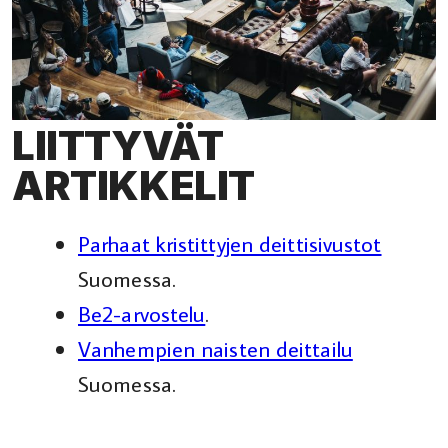
LIITTYVÄT
ARTIKKELIT
Parhaat kristittyjen deittisivustot
Suomessa.
Be2-arvostelu
.
Vanhempien naisten deittailu
Suomessa.