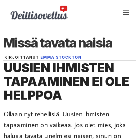
Siirry
VA
sisältöön
Missä tavata naisia
KIRJOITTANUT
EMMA STOCKTON
UUSIEN IHMISTEN
22 HELMIKUUN, 2026
TAPAAMINEN EI OLE
HELPPOA
Ollaan nyt rehellisiä. Uusien ihmisten
tapaaminen on vaikeaa. Jos olet mies, joka
haluaa tavata unelmiesi naisen, sinun on