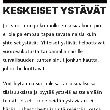
KESKEISET YSTÄVÄT
Jos sinulla on jo kunnollinen sosiaalinen piiri,
ei ole parempaa tapaa tavata naisia ​​kuin
yhteiset ystävät. Yhteiset ystävät helpottavat
vuorovaikutusta tarjoamalla naisille
turvallisuuden tuntea sinut jonkun kautta,
johon he luottavat.
Voit löytää naisia ​​juhlissa tai sosiaalisissa
tilaisuuksissa ja pyytää ystäviä esittelemään
teidät. Jos et tunne heidän ystäviään, ei
hätää. Lähesty heitä ja yritä selvittää, ketkä